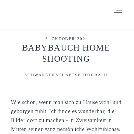
Durch das Fortsetzen der Benutzung dieser Seite, stimmst du der
Benutzung von Cookies zu. Weitere Informationen hier
.
Weitere Informationen
Akzeptieren
Reject
HOME
6. OKTOBER 2021
BABYBAUCH HOME
SHOOTING
INFORMATIONEN
SCHWANGERSCHAFTSFOTOGRAFIE
BLOG
Wie schön, wenn man sich zu Hause wohl und
GALERIE
geborgen fühlt. Ich finde es wunderbar, die
Bilder dort zu machen - in Zweisamkeit in
Mitten seiner ganz persönliche Wohlfühloase.
DATENSCHUTZERKLÄRUNG &
IMPRESSUM