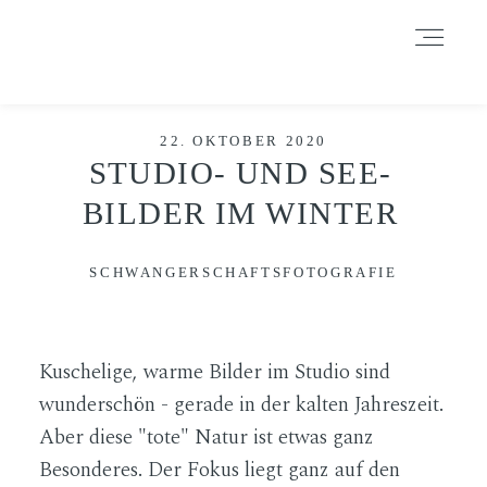
Durch das Fortsetzen der Benutzung dieser Seite, stimmst du der
Benutzung von Cookies zu. Weitere Informationen hier
.
Weitere Informationen
Akzeptieren
Reject
HOME
22. OKTOBER 2020
STUDIO- UND SEE-
BILDER IM WINTER
INFORMATIONEN
SCHWANGERSCHAFTSFOTOGRAFIE
BLOG
Kuschelige, warme Bilder im Studio sind
GALERIE
wunderschön - gerade in der kalten Jahreszeit.
Aber diese "tote" Natur ist etwas ganz
Besonderes. Der Fokus liegt ganz auf den
DATENSCHUTZERKLÄRUNG &
IMPRESSUM