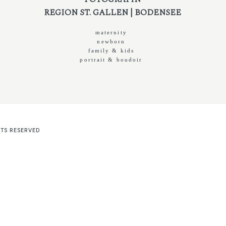
REGION ST. GALLEN | BODENSEE
maternity
newborn
family & kids
portrait & boudoir
HTS RESERVED