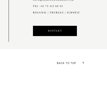
INFO@CORINNECHOLLET.CH
TEL +41 75 421 68 44
ROGGWIL | THURGAU | SCHWEIZ
KONTAKT
BACK TO TOP