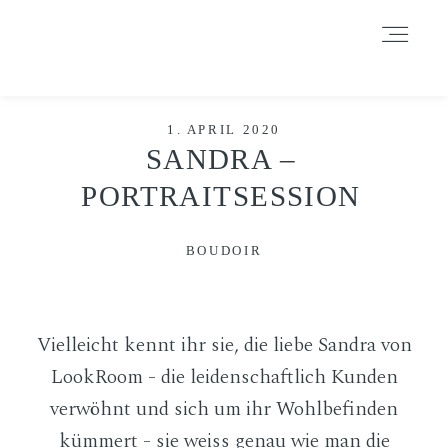
Durch das Fortsetzen der Benutzung dieser Seite, stimmst du der
Benutzung von Cookies zu. Weitere Informationen hier
.
Weitere Informationen
Akzeptieren
Reject
HOME
1. APRIL 2020
SANDRA –
PORTRAITSESSION
INFORMATIONEN
BOUDOIR
BLOG
Vielleicht kennt ihr sie, die liebe Sandra von
GALERIE
LookRoom - die leidenschaftlich Kunden
verwöhnt und sich um ihr Wohlbefinden
DATENSCHUTZERKLÄRUNG &
kümmert - sie weiss genau wie man die
IMPRESSUM