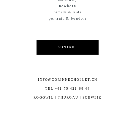
newborn
family & kids
portrait & boudoir
KONTAKT
INFO@CORINNECHOLLET.CH
TEL +41 75 421 68 44
ROGGWIL | THURGAU | SCHWEIZ