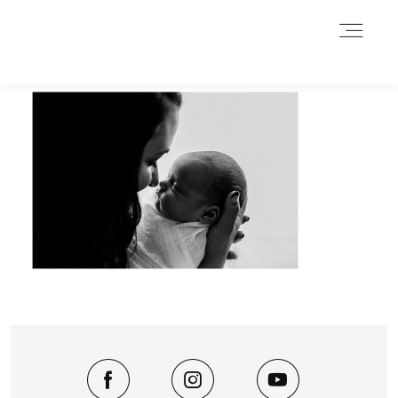
Durch das Fortsetzen der Benutzung dieser Seite, stimmst du der
Benutzung von Cookies zu. Weitere Informationen hier
.
Weitere Informationen
Akzeptieren
Reject
HOME
INFORMATIONEN
BLOG
GALERIE
DATENSCHUTZERKLÄRUNG &
IMPRESSUM