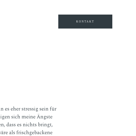
.
Weitere Informationen
Akzeptieren
Reject
KONTAKT
es eher stressig sein für
tigen sich meine Ängste
n, dass es nichts bringt,
wäre als frischgebackene