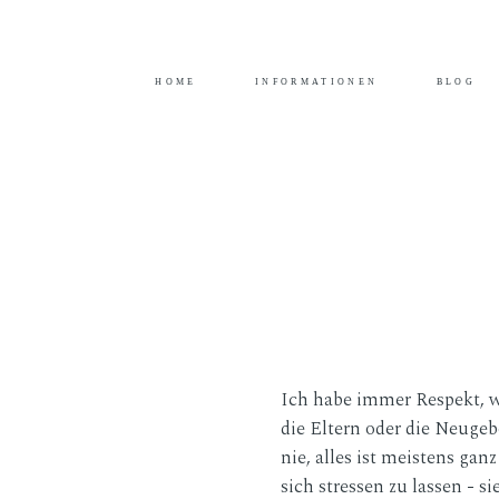
Durch das Fortsetzen der Benutzung dieser Seite,
HOME
INFORMATIONEN
BLOG
Ich habe immer Respekt, w
die Eltern oder die Neuge
nie, alles ist meistens gan
sich stressen zu lassen - 