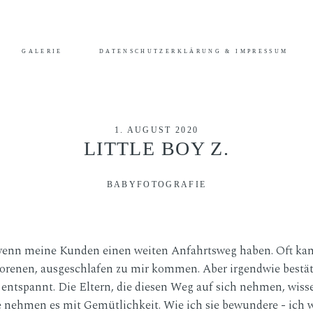
 stimmst du der Benutzung von Cookies zu. Weitere Informationen hier
GALERIE
DATENSCHUTZERKLÄRUNG & IMPRESSUM
HOME
INFORMATIONEN
1. AUGUST 2020
LITTLE BOY Z.
BLOG
BABYFOTOGRAFIE
GALERIE
enn meine Kunden einen weiten Anfahrtsweg haben. Oft kann 
DATENSCHUTZERKLÄRUNG & IMPRESSUM
borenen, ausgeschlafen zu mir kommen. Aber irgendwie bestä
z entspannt. Die Eltern, die diesen Weg auf sich nehmen, wisse
sie nehmen es mit Gemütlichkeit. Wie ich sie bewundere - ich 