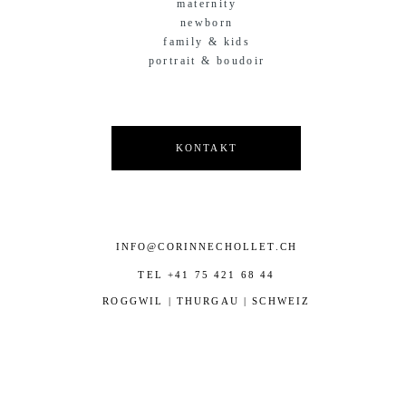
maternity
newborn
family & kids
portrait & boudoir
KONTAKT
INFO@CORINNECHOLLET.CH
TEL +41 75 421 68 44
ROGGWIL | THURGAU | SCHWEIZ