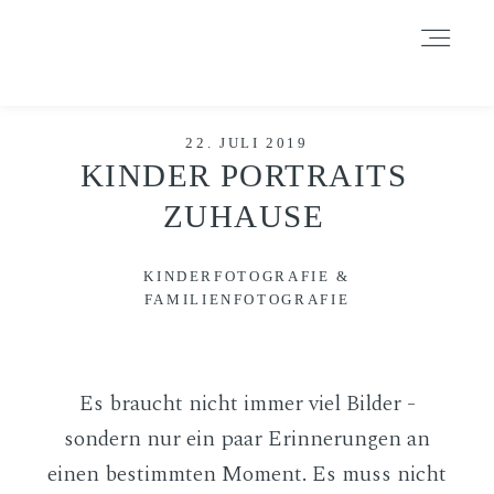
Durch das Fortsetzen der Benutzung dieser Seite, stimmst du der
Benutzung von Cookies zu. Weitere Informationen hier
.
Weitere Informationen
Akzeptieren
Reject
HOME
22. JULI 2019
KINDER PORTRAITS
ZUHAUSE
INFORMATIONEN
KINDERFOTOGRAFIE &
FAMILIENFOTOGRAFIE
BLOG
GALERIE
Es braucht nicht immer viel Bilder -
sondern nur ein paar Erinnerungen an
einen bestimmten Moment. Es muss nicht
DATENSCHUTZERKLÄRUNG &
IMPRESSUM