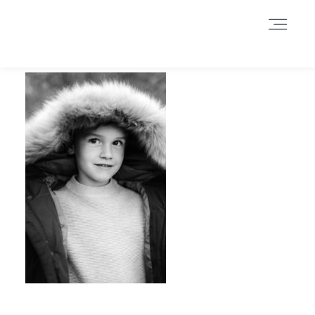
Durch das Fortsetzen der Benutzung dieser Seite, stimmst du der
Benutzung von Cookies zu. Weitere Informationen hier
.
Weitere Informationen
Akzeptieren
Reject
HOME
INFORMATIONEN
BLOG
GALERIE
DATENSCHUTZERKLÄRUNG &
IMPRESSUM