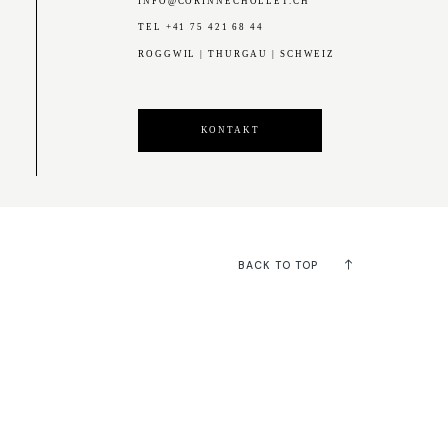
INFO@CORINNECHOLLET.CH
TEL +41 75 421 68 44
ROGGWIL | THURGAU | SCHWEIZ
KONTAKT
BACK TO TOP