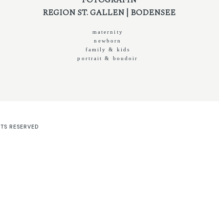
REGION ST. GALLEN | BODENSEE
maternity
newborn
family & kids
portrait & boudoir
HTS RESERVED