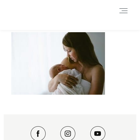
Durch das Fortsetzen der Benutzung dieser Seite, stimmst du der
Benutzung von Cookies zu. Weitere Informationen hier
.
Weitere Informationen
Akzeptieren
Reject
HOME
INFORMATIONEN
BLOG
GALERIE
DATENSCHUTZERKLÄRUNG &
IMPRESSUM