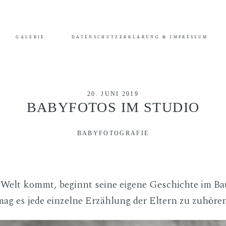
 stimmst du der Benutzung von Cookies zu. Weitere Informationen hier
GALERIE
DATENSCHUTZERKLÄRUNG & IMPRESSUM
HOME
INFORMATIONEN
20. JUNI 2019
BABYFOTOS IM STUDIO
BLOG
BABYFOTOGRAFIE
GALERIE
 Welt kommt, beginnt seine eigene Geschichte im Bau
DATENSCHUTZERKLÄRUNG & IMPRESSUM
mag es jede einzelne Erzählung der Eltern zu zuhören