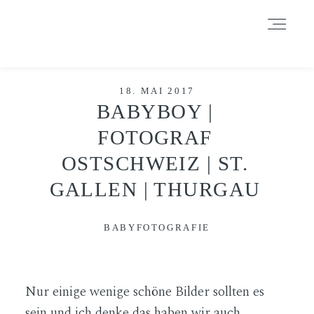
Durch das Fortsetzen der Benutzung dieser Seite, stimmst du der
Benutzung von Cookies zu. Weitere Informationen hier
.
Weitere Informationen
Akzeptieren
Reject
HOME
18. MAI 2017
BABYBOY |
FOTOGRAF
INFORMATIONEN
OSTSCHWEIZ | ST.
GALLEN | THURGAU
BLOG
BABYFOTOGRAFIE
GALERIE
Nur einige wenige schöne Bilder sollten es
DATENSCHUTZERKLÄRUNG &
IMPRESSUM
sein und ich denke das haben wir auch