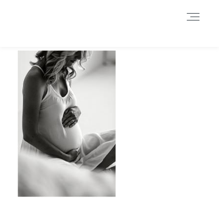
Durch das Fortsetzen der Benutzung dieser Seite, stimmst du der
Benutzung von Cookies zu. Weitere Informationen hier
.
Weitere Informationen
Akzeptieren
Reject
HOME
INFORMATIONEN
BLOG
GALERIE
DATENSCHUTZERKLÄRUNG &
IMPRESSUM