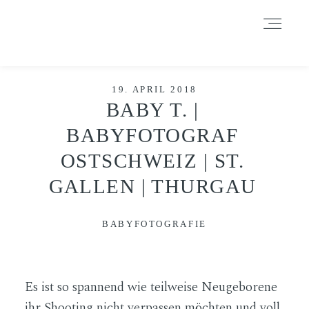
Durch das Fortsetzen der Benutzung dieser Seite, stimmst du der
Benutzung von Cookies zu. Weitere Informationen hier
.
Weitere Informationen
Akzeptieren
Reject
HOME
19. APRIL 2018
BABY T. |
BABYFOTOGRAF
INFORMATIONEN
OSTSCHWEIZ | ST.
GALLEN | THURGAU
BLOG
BABYFOTOGRAFIE
GALERIE
Es ist so spannend wie teilweise Neugeborene
DATENSCHUTZERKLÄRUNG &
IMPRESSUM
ihr Shooting nicht verpassen möchten und voll