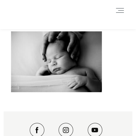
Durch das Fortsetzen der Benutzung dieser Seite, stimmst du der
Benutzung von Cookies zu. Weitere Informationen hier
.
Weitere Informationen
Akzeptieren
Reject
HOME
INFORMATIONEN
BLOG
GALERIE
DATENSCHUTZERKLÄRUNG &
IMPRESSUM