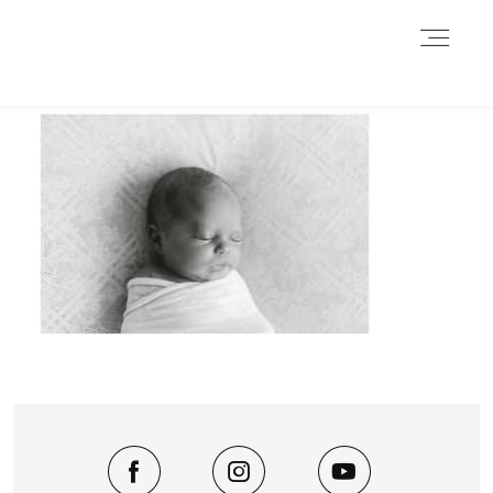
Durch das Fortsetzen der Benutzung dieser Seite, stimmst du der
Benutzung von Cookies zu. Weitere Informationen hier
.
Weitere Informationen
Akzeptieren
Reject
HOME
INFORMATIONEN
BLOG
GALERIE
DATENSCHUTZERKLÄRUNG &
IMPRESSUM