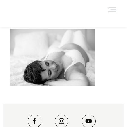
Durch das Fortsetzen der Benutzung dieser Seite, stimmst du der
Benutzung von Cookies zu. Weitere Informationen hier
.
Weitere Informationen
Akzeptieren
Reject
HOME
INFORMATIONEN
BLOG
GALERIE
DATENSCHUTZERKLÄRUNG &
IMPRESSUM