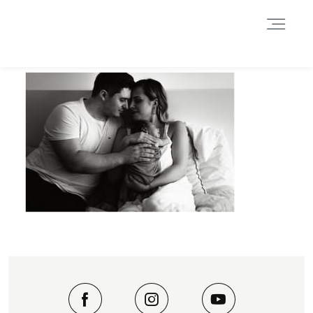
Durch das Fortsetzen der Benutzung dieser Seite, stimmst du der
Benutzung von Cookies zu. Weitere Informationen hier
.
Weitere Informationen
Akzeptieren
Reject
HOME
INFORMATIONEN
BLOG
GALERIE
DATENSCHUTZERKLÄRUNG &
IMPRESSUM