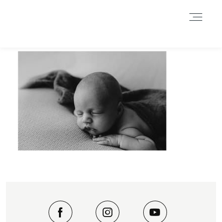
Durch das Fortsetzen der Benutzung dieser Seite, stimmst du der
Benutzung von Cookies zu. Weitere Informationen hier
.
Weitere Informationen
Akzeptieren
Reject
HOME
INFORMATIONEN
BLOG
GALERIE
DATENSCHUTZERKLÄRUNG &
IMPRESSUM