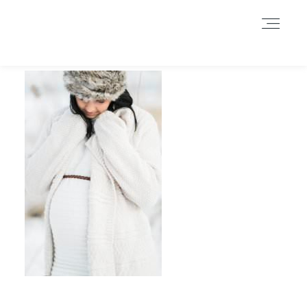
Durch das Fortsetzen der Benutzung dieser Seite, stimmst du der
Benutzung von Cookies zu. Weitere Informationen hier
.
Weitere Informationen
Akzeptieren
Reject
HOME
INFORMATIONEN
BLOG
GALERIE
DATENSCHUTZERKLÄRUNG &
IMPRESSUM