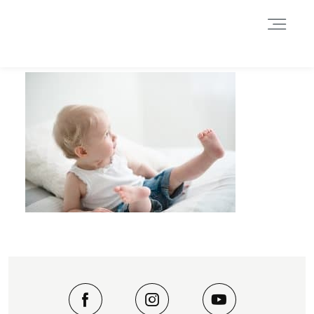
Durch das Fortsetzen der Benutzung dieser Seite, stimmst du der
Benutzung von Cookies zu. Weitere Informationen hier
.
Weitere Informationen
Akzeptieren
Reject
HOME
INFORMATIONEN
BLOG
GALERIE
DATENSCHUTZERKLÄRUNG &
IMPRESSUM